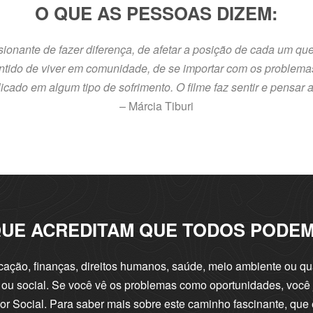
O QUE AS PESSOAS DIZEM:
ionante de fazer diferença, de afetar a posição de cada um que
sentido de viver em comunidade, de se importar com os proble
icado em algum tipo de sofrimento. O filme faz sentir e pensa
– Márcia Tiburi
 QUE ACREDITAM QUE TODOS PODE
ação, finanças, direitos humanos, saúde, meio ambiente ou qua
o ou social. Se você vê os problemas como oportunidades, você 
r Social. Para saber mais sobre este caminho fascinante, que