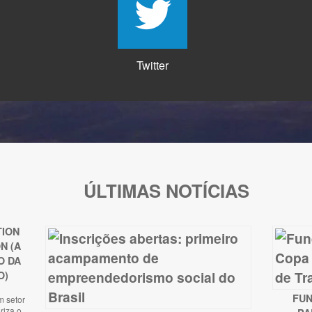
Twitter
ÚLTIMAS NOTÍCIAS
TION
N (A
O DA
O)
FUN
m setor
riza o