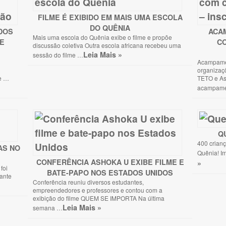
FILME É EXIBIDO EM MAIS UMA ESCOLA
DO QUÊNIA
DOS
ACA
Mais uma escola do Quênia exibe o filme e propõe
DE
C
discussão coletiva Outra escola africana recebeu uma
Leia Mais »
sessão do filme …
Acampamen
organizaç
ue …
TETO e As
acampame
Q
400 crianç
AS NO
Quênia! Im
CONFERÊNCIA ASHOKA U EXIBE FILME E
»
foi
BATE-PAPO NOS ESTADOS UNIDOS
ante
Conferência reuniu diversos estudantes,
empreendedores e professores e contou com a
exibição do filme QUEM SE IMPORTA Na última
Leia Mais »
semana …