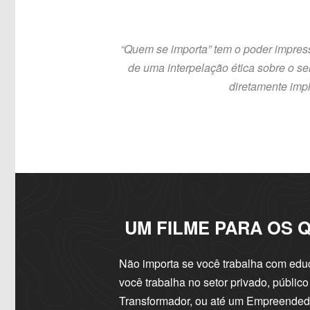
“Quem se importa” tem o poder impress
de uma interpelação ética sobre o 
diretamente impl
UM FILME PARA OS
Não importa se você trabalha com educ
você trabalha no setor privado, públic
Transformador, ou até um Empreendedo